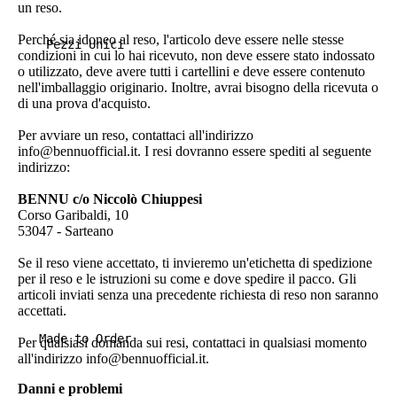
un reso.
Perché sia idoneo al reso, l'articolo deve essere nelle stesse
Pezzi Unici
condizioni in cui lo hai ricevuto, non deve essere stato indossato
o utilizzato, deve avere tutti i cartellini e deve essere contenuto
nell'imballaggio originario. Inoltre, avrai bisogno della ricevuta o
di una prova d'acquisto.
Per avviare un reso, contattaci all'indirizzo
info@bennuofficial.it
. I resi dovranno essere spediti al seguente
indirizzo:
BENNU c/o Niccolò Chiuppesi
Corso Garibaldi, 10
53047 - Sarteano
Se il reso viene accettato, ti invieremo un'etichetta di spedizione
per il reso e le istruzioni su come e dove spedire il pacco. Gli
articoli inviati senza una precedente richiesta di reso non saranno
accettati.
Made to Order
Per qualsiasi domanda sui resi, contattaci in qualsiasi momento
all'indirizzo
info@bennuofficial.it
.
Danni e problemi